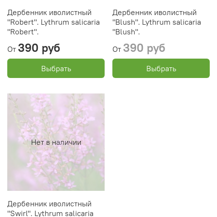
Дербенник иволистный
Дербенник иволистный
"Robert". Lythrum salicaria
"Blush". Lythrum salicaria
"Robert".
"Blush".
390 руб
390 руб
От
От
Выбрать
Выбрать
Нет в наличии
Дербенник иволистный
"Swirl". Lythrum salicaria