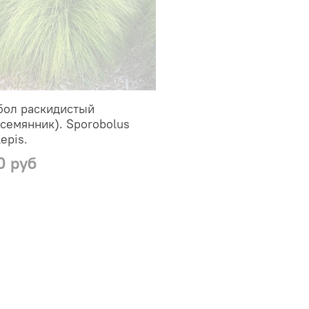
бол раскидистый
семянник). Sporobolus
epis.
0 руб