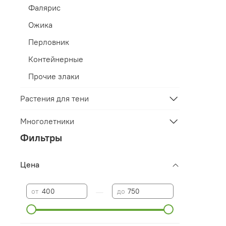
Фалярис
Ожика
Перловник
Контейнерные
Прочие злаки
Растения для тени
Многолетники
Фильтры
Цена
—
от
до