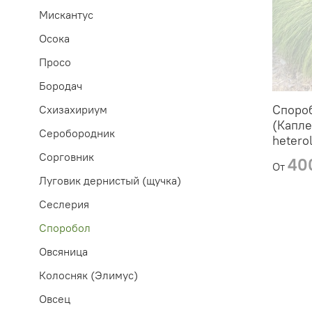
Мискантус
Осока
Просо
Бородач
Споро
Схизахириум
(Капле
Серобородник
heterol
Сорговник
40
От
Луговик дернистый (щучка)
Сеслерия
Споробол
Овсяница
Колосняк (Элимус)
Овсец