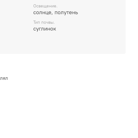
Освещение.
солнце, полутень
Тип почвы.
суглинок
влял