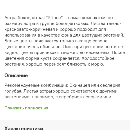
Астра бокоцветная "Prince" — самая компактная по
размеру астра в группе бокоцветковых. Листва темно-
красновато-коричневая и хорошо подходит для
использования в качестве фона для цветущих растений.
Белые цветы появляются только в конце сезона.
Цветение очень обильное. Лист при цветении почти не
виден. Цветы привлекают множество насекомых. После
цветения форма куста сохраняется. Холодостойкое
растения, хорошо переносят близость к морю.
Описание
Рекомендуемые комбинации: Эхинацея или сеслерия
голубая. Листья астры хорошо сочетаются с другими
растениями, например, с серебристо-серыми или
зелеными (салатовыми) листьями. Они также
Показать полностью
чрезвычайно холодостойкие растения и даже хорошо
переносят небольшие морские брызги.
Характеристики