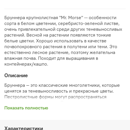
Бруннера крупнолистная "Mr. Morse" -- особенности
сорта в белом цветении, серебристо-зеленой листве,
очень привлекательной среди других теневыносливых
растений. Весной на растении появляются тонкие
белые цветки. Хорошо использовать в качестве
почвопокровного растения в полутени или тени. Это
естественно лесное растение, поэтому желательна
влажная почва. Походит для выращивания в
контейнерах/кашпо.
Описание
Бруннера — это классические многолетники, которые
ценятся за теневыносливость и прекрасные цветы.
Пестролистные формы могут распространяться
медленнее, чем видовые. Рекомендуемые сочетания:
Показать полностью
Осока пальмолистная "Silberstreif".
Характеристики