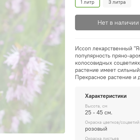
1 литр
3 литра
Нет в наличии
Иссоп лекарственный "R
популярность пряно-аро
колосовидных соцветиях
растение имеет сильный
Прекрасное растение и д
Характеристики
Высота, см
25 - 45 см.
Окраска цветков/соцветий
розовый
Окраска листьев