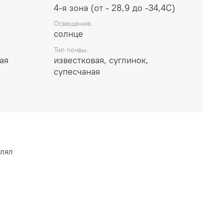
4-я зона (от - 28,9 до -34,4С)
Освещение.
солнце
Тип почвы.
ая
известковая, суглинок,
супесчаная
влял