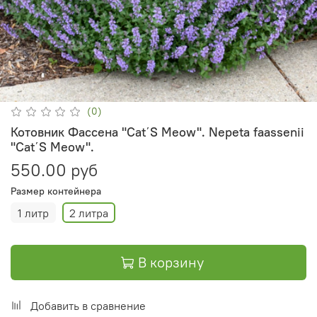
(0)
Котовник Фассена "Cat΄S Meow". Nepeta faassenii
"Cat΄S Meow".
550.00 руб
Размер контейнера
1 литр
2 литра
В корзину
Добавить в сравнение