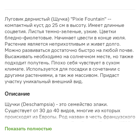
Луговик дернистый (Щучка) "Pixie Fountain" --
компактный куст, до 25 см в высоту. Имеет длинные
соцветия. Листья темно-зеленые, узкие. Цветки
бледно-фиолетовые. Начинает цвести в конце июля.
Растение является неприхотливым и живет долго.
Можно развиваться достаточно быстро на любой почве.
Высаживать необходимо на солнечном месте, но также
подходит полутень. Плохо себя чувствует в сухом
климате. Используется для посадки в сочетании с
другими растениями, а так же массивом. Придаст
участку уникальный внешний вид.
Описание
Щучки (Deschampsia) - это семейство злаки.
Существует от 30 до 40 видов, многие из которых
происходят из Европы. Род назван в честь французского
врача и естествоиспытателя Луи Огюста Дешама (1765-
Показать полностью
1842). Щучки холоднорастущее растение, активный рост
и развитие, которых начинается рано весной и первыми