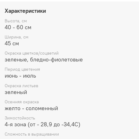
трогаются в рост. Очень неприхотливы, способных расти
где угодно; К несчастью для питомниководов
Характеристики
Deschampsia сеется повсюду, становясь сорняком, в
отличие от сортовых (спасибо селекционерам!). Многие
Высота, см
сорта не сеется, но требуют деления каждые 3-5 лет,
40 - 60 см
для сохранения кипельности цветения. Некоторые из
Ширина, см
лучших сортов выглядят фантастически. Образует
45 см
отличный задний фон (холст), а также передний
план(вуаль). Не переносит зимнего замокания.
Окраска цветков/соцветий
зеленые, бледно-фиолетовые
Период цветения
июнь - июль
Окраска листьев
зеленый
Осенняя окраска
желто - соломенный
Зимостойкость
4-я зона (от - 28,9 до -34,4С)
Сложность в выращивании