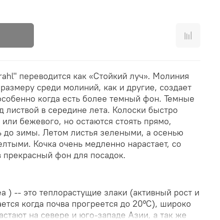
rahl" переводится как «Стойкий луч». Молиния
 размеру среди молиний, как и другие, создает
особенно когда есть более темный фон. Темные
д листвой в середине лета. Колоски быстро
 или бежевого, но остаются стоять прямо,
ь до зимы. Летом листья зелеными, а осенью
елтыми. Кочка очень медленно нарастает, со
 прекрасный фон для посадок.
a ) -- это теплорастущие злаки (активный рост и
ется когда почва прогреется до 20ºС), широко
стают на севере и юго-западе Азии, а так же