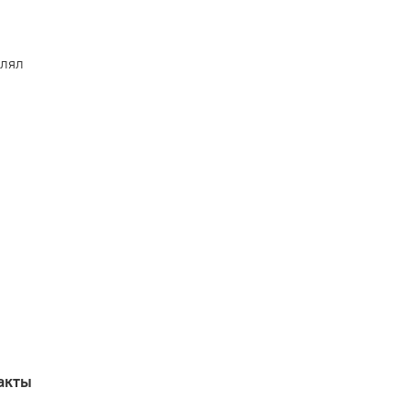
влял
акты