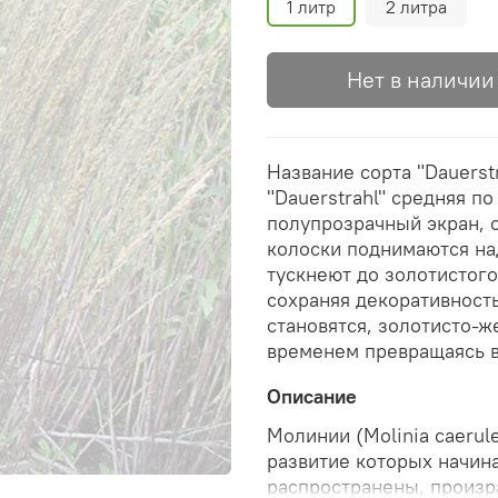
1 литр
2 литра
Нет в наличии
Название сорта "Dauerst
"Dauerstrahl" средняя по
полупрозрачный экран, 
колоски поднимаются на
тускнеют до золотистого
сохраняя декоративност
становятся, золотисто-ж
временем превращаясь в
Описание
Молинии (Molinia caerule
развитие которых начина
распространены, произра