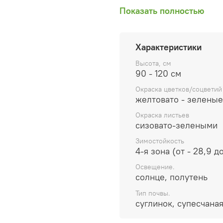
Европе. Род назван в че
Показать полностью
натуралиста XIX века. Э
относится к колоскам м
зависимости от сорта. И
Характеристики
влажным и прохладным л
переносят засушливые п
Высота, см
90 - 120 см
медленное нарастание к
приобретать взрослые э
Окраска цветков/соцветий
всего сезона удерживаю
желтовато - зеленые
темно-зеленой листвы. 
Окраска листьев
Это наверное одни из са
сизовато-зелеными
захватывающая с кинети
Зимостойкость
4-я зона (от - 28,9 д
Освещение.
солнце, полутень
Тип почвы.
суглинок, супесчана