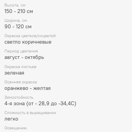
благоприятны к влажным и прохладным летним
Высота, см
условиям, отзывчивы на полив, переносят засушливые
150 - 210 см
периоды. К недостаткам, можно отнести медленное
Ширина, см
нарастание кочки, поэтому с данным видом лучше
90 - 120 см
приобретать взрослые экземпляры. Прочные стебли
Молинии в течение всего сезона удерживают нежные
Окраска цветков/соцветий
соломенные метелки над кочкой темно-зеленой
светло коричневые
листвы. Молинии хорошо растут на солнце и полутени.
Период цветения
Это наверное одни из самых красивых злаков для сада,
август - октябрь
самая захватывающая с кинетической точки зрения.
Окраска листьев
зеленая
Осенняя окраска
оранжево - желтая
Зимостойкость
4-я зона (от - 28,9 до -34,4С)
Сложность в выращивании
легко
Освещение.