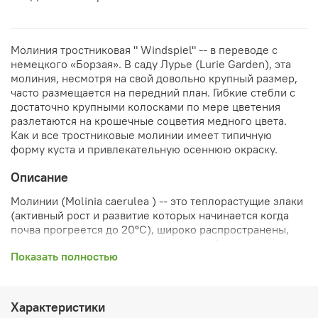
Молиния тростниковая " Windspiel" -- в переводе с
немецкого «Борзая». В саду Лурье (Lurie Garden), эта
молиния, несмотря на свой довольно крупный размер,
часто размещается на передний план. Гибкие стебли с
достаточно крупными колосками по мере цветения
разлетаются на крошечные соцветия медного цвета.
Как и все тростниковые молинии имеет типичную
форму куста и привлекательную осеннюю окраску.
Описание
Молинии (Molinia caerulea ) -- это теплорастущие злаки
(активный рост и развитие которых начинается когда
почва прогреется до 20ºС), широко распространены,
произрастают на севере и юго-западе Азии, а так же
Показать полностью
Европе. Род назван в честь Хуана Игнасио Молина,
чилийского натуралиста XIX века. Эпитет caerulea
означает «темно-синий» и относится к колоскам
молинии они темные с разными оттенками в
Характеристики
зависимости от сорта. Идеальны для нашего региона,