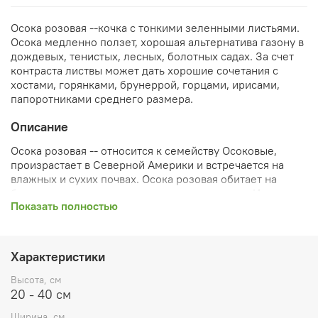
Осока розовая --кочка с тонкими зеленными листьями.
Осока медленно ползет, хорошая альтернатива газону в
дождевых, тенистых, лесных, болотных садах. За счет
контраста листвы может дать хорошие сочетания с
хостами, горянками, брунеррой, горцами, ирисами,
папоротниками среднего размера.
Описание
Осока розовая -- относится к семейству Осоковые,
произрастает в Северной Америки и встречается на
влажных и сухих почвах. Осока розовая обитает на
берегах ручьев и в низинах, а также в прудах. Известно,
Показать полностью
что он отлично приспосабливается к местам в сухой
тени. Это вечнозеленое, простое в выращивании
растение.
Характеристики
Высота, см
20 - 40 см
Ширина, см