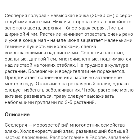
Сеслерия голубая - невысокая кочка (20-30 см) с серо-
голубыми листьями. Нижняя сторона листа спокойного
зеленого цвета, верхняя – блестящая серая. Листья
шириной 4 мм. Растение начинает отрастать очень рано
и уже в конце мая - начале июня зацветает маленькими
темными пушистыми колосками, слегка
возвышающимися над листьями. Соцветия плотные,
овальные, длиной 1 см, многочисленные, поднимаются
над листвой на тонких стеблях. Не трудное в культуре
растение. Болезнями и вредителями не поражается.
Предпочитает солнечное или частично затененное
место в саду. Отзывчиво на регулярный полив, однако
следует избегать заболачивания. Чтобы растение могло
активно развиваться, траву следует высаживать
небольшими группами по 3-5 растений.
Описание
Сеслерия -- морозостойкий многолетник семейства
злаки. Холоднорастущий злак, развивающий большей
частью дерновины. Распространен в Европе, западной