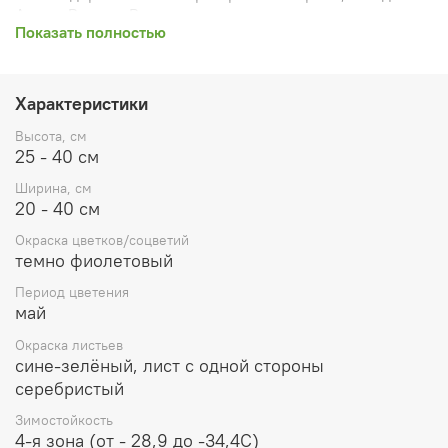
Азии и России. Род сеслерия назван по имени
Показать полностью
венецианского врача Леонардо Сеслера (XVIII в.),
страстного любителя и коллекционера растений,
имевшего собственный ботанический сад. Сеслерия
может оказаться очень полезной там, где надо создать
Характеристики
бордюр между цветником и газоном. Особенно хороша
она в массе. Сеслерии прекрасно подходят для
Высота, см
озеленения садов, берегов водоемов, рокариев. Серо-
25 - 40 см
зеленые листья сеслерии прекрасно сочетаются
Ширина, см
практически со всеми многолетниками.
20 - 40 см
Окраска цветков/соцветий
темно фиолетовый
Период цветения
май
Окраска листьев
сине-зелёный, лист с одной стороны
серебристый
Зимостойкость
4-я зона (от - 28,9 до -34,4С)